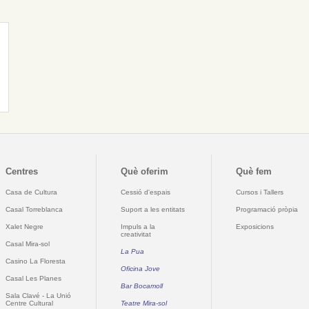
Centres
Què oferim
Què fem
Casa de Cultura
Cessió d'espais
Cursos i Tallers
Casal Torreblanca
Suport a les entitats
Programació pròpia
Xalet Negre
Impuls a la
Exposicions
creativitat
Casal Mira-sol
La Pua
Casino La Floresta
Oficina Jove
Casal Les Planes
Bar Bocamoll
Sala Clavé - La Unió
Centre Cultural
Teatre Mira-sol