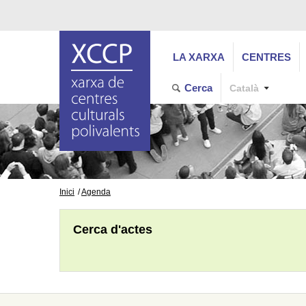
LA XARXA
CENTRES
Cerca
Català
Inici
Agenda
Cerca d'actes