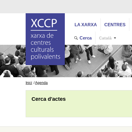
LA XARXA
CENTRES
Cerca
Català
Inici
Agenda
Cerca d'actes