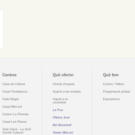
Centres
Què oferim
Què fem
Casa de Cultura
Cessió d'espais
Cursos i Tallers
Casal Torreblanca
Suport a les entitats
Programació pròpia
Xalet Negre
Impuls a la
Exposicions
creativitat
Casal Mira-sol
La Pua
Casino La Floresta
Oficina Jove
Casal Les Planes
Bar Bocamoll
Sala Clavé - La Unió
Centre Cultural
Teatre Mira-sol