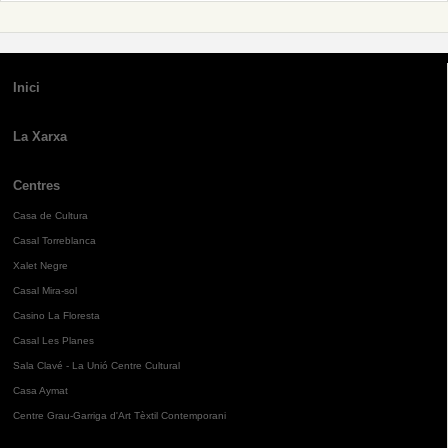
Inici
La Xarxa
Centres
Casa de Cultura
Casal Torreblanca
Xalet Negre
Casal Mira-sol
Casino La Floresta
Casal Les Planes
Sala Clavé - La Unió Centre Cultural
Casa Aymat
Centre Grau-Garriga d'Art Tèxtil Contemporani