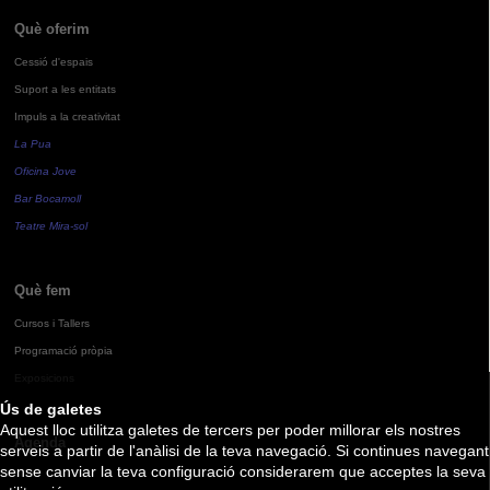
Què oferim
Cessió d'espais
Suport a les entitats
Impuls a la creativitat
La Pua
Oficina Jove
Bar Bocamoll
Teatre Mira-sol
Què fem
Cursos i Tallers
Programació pròpia
Exposicions
Ús de galetes
Aquest lloc utilitza galetes de tercers per poder millorar els nostres
Agenda
serveis a partir de l'anàlisi de la teva navegació. Si continues navegant
sense canviar la teva configuració considerarem que acceptes la seva