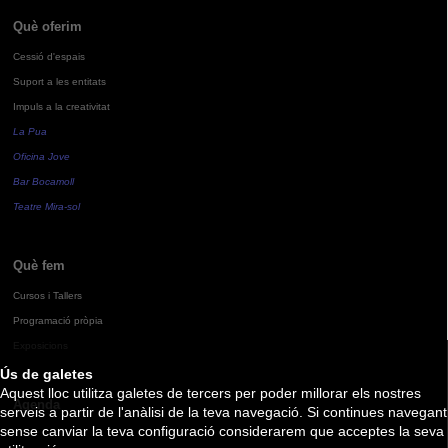
Què oferim
Cessió d'espais
Suport a les entitats
Impuls a la creativitat
La Pua
Oficina Jove
Bar Bocamoll
Teatre Mira-sol
Què fem
Cursos i Tallers
Programació pròpia
Exposicions
Ús de galetes
Aquest lloc utilitza galetes de tercers per poder millorar els nostres
Agenda
serveis a partir de l'anàlisi de la teva navegació. Si continues navegant
sense canviar la teva configuració considerarem que acceptes la seva