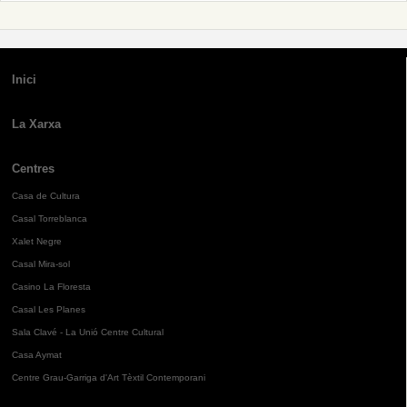
Inici
La Xarxa
Centres
Casa de Cultura
Casal Torreblanca
Xalet Negre
Casal Mira-sol
Casino La Floresta
Casal Les Planes
Sala Clavé - La Unió Centre Cultural
Casa Aymat
Centre Grau-Garriga d'Art Tèxtil Contemporani