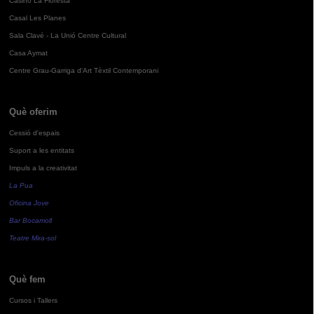
Casino La Floresta
Casal Les Planes
Sala Clavé - La Unió Centre Cultural
Casa Aymat
Centre Grau-Garriga d'Art Tèxtil Contemporani
Què oferim
Cessió d'espais
Suport a les entitats
Impuls a la creativitat
La Pua
Oficina Jove
Bar Bocamoll
Teatre Mira-sol
Què fem
Cursos i Tallers