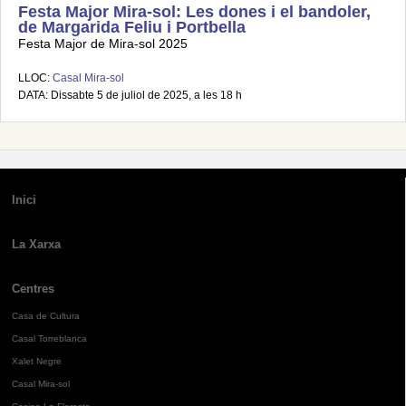
Festa Major Mira-sol: Les dones i el bandoler,
de Margarida Feliu i Portbella
Festa Major de Mira-sol 2025
LLOC:
Casal Mira-sol
DATA: Dissabte 5 de juliol de 2025, a les 18 h
Inici
La Xarxa
Centres
Casa de Cultura
Casal Torreblanca
Xalet Negre
Casal Mira-sol