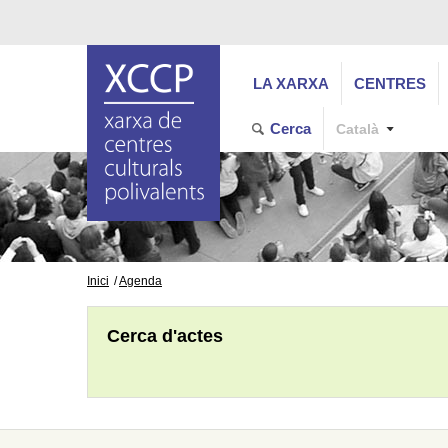
LA XARXA
CENTRES
Cerca
Català
Inici
Agenda
Cerca d'actes