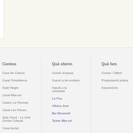
Centres
Què oferim
Què fem
Casa de Cultura
Cessió d'espais
Cursos i Tallers
Casal Torreblanca
Suport a les entitats
Programació pròpia
Xalet Negre
Impuls a la
Exposicions
creativitat
Casal Mira-sol
La Pua
Casino La Floresta
Oficina Jove
Casal Les Planes
Bar Bocamoll
Sala Clavé - La Unió
Centre Cultural
Teatre Mira-sol
Casa Aymat