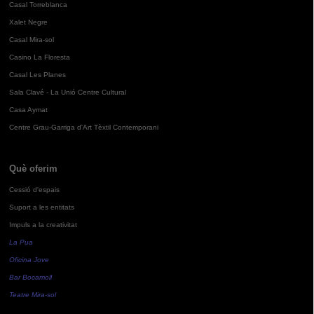
Casal Torreblanca
Xalet Negre
Casal Mira-sol
Casino La Floresta
Casal Les Planes
Sala Clavé - La Unió Centre Cultural
Casa Aymat
Centre Grau-Garriga d'Art Tèxtil Contemporani
Què oferim
Cessió d'espais
Suport a les entitats
Impuls a la creativitat
La Pua
Oficina Jove
Bar Bocamoll
Teatre Mira-sol