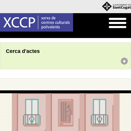
Inici
Agenda
Cerca d'actes