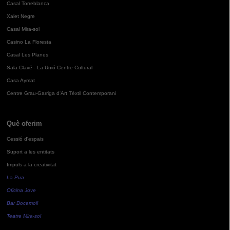
Casal Torreblanca
Xalet Negre
Casal Mira-sol
Casino La Floresta
Casal Les Planes
Sala Clavé - La Unió Centre Cultural
Casa Aymat
Centre Grau-Garriga d'Art Tèxtil Contemporani
Què oferim
Cessió d'espais
Suport a les entitats
Impuls a la creativitat
La Pua
Oficina Jove
Bar Bocamoll
Teatre Mira-sol