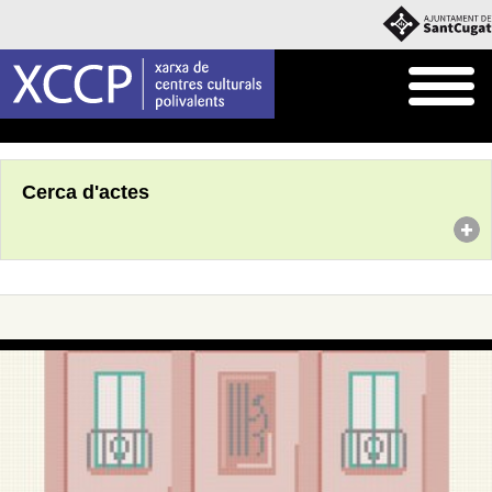
Inici
Agenda
Cerca d'actes