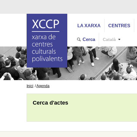
LA XARXA
CENTRES
Cerca
Català
Inici
Agenda
Cerca d'actes