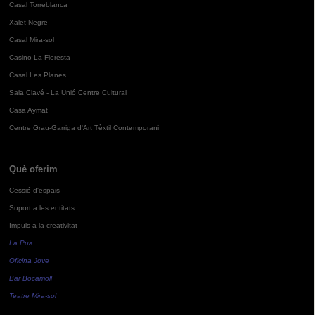
Casal Torreblanca
Xalet Negre
Casal Mira-sol
Casino La Floresta
Casal Les Planes
Sala Clavé - La Unió Centre Cultural
Casa Aymat
Centre Grau-Garriga d'Art Tèxtil Contemporani
Què oferim
Cessió d'espais
Suport a les entitats
Impuls a la creativitat
La Pua
Oficina Jove
Bar Bocamoll
Teatre Mira-sol