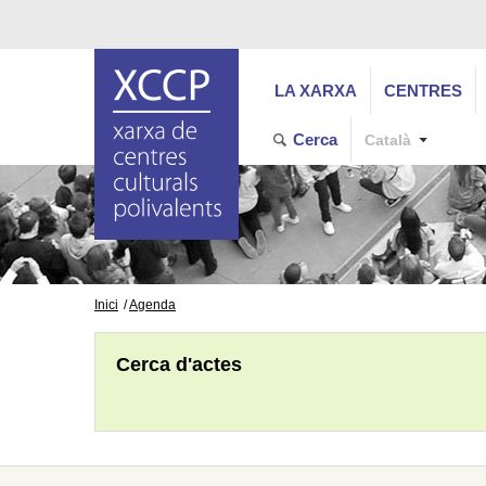
LA XARXA
CENTRES
Cerca
Català
Inici
Agenda
Cerca d'actes