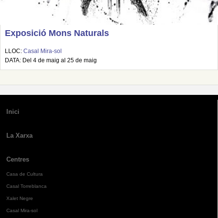
Exposició Mons Naturals
LLOC:
Casal Mira-sol
DATA: Del 4 de maig al 25 de maig
Inici
La Xarxa
Centres
Casa de Cultura
Casal Torreblanca
Xalet Negre
Casal Mira-sol