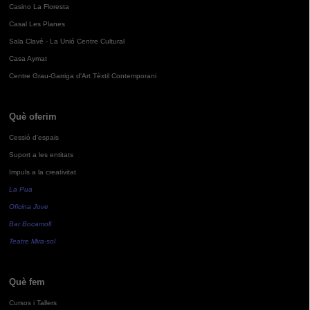
Casino La Floresta
Casal Les Planes
Sala Clavé - La Unió Centre Cultural
Casa Aymat
Centre Grau-Garriga d'Art Tèxtil Contemporani
Què oferim
Cessió d'espais
Suport a les entitats
Impuls a la creativitat
La Pua
Oficina Jove
Bar Bocamoll
Teatre Mira-sol
Què fem
Cursos i Tallers