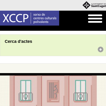
Inici
Agenda
Cerca d'actes