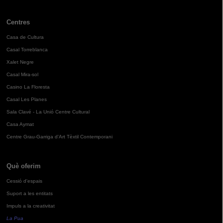
Centres
Casa de Cultura
Casal Torreblanca
Xalet Negre
Casal Mira-sol
Casino La Floresta
Casal Les Planes
Sala Clavé - La Unió Centre Cultural
Casa Aymat
Centre Grau-Garriga d'Art Tèxtil Contemporani
Què oferim
Cessió d'espais
Suport a les entitats
Impuls a la creativitat
La Pua