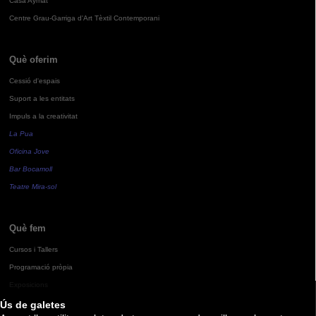
Casa Aymat
Centre Grau-Garriga d'Art Tèxtil Contemporani
Què oferim
Cessió d'espais
Suport a les entitats
Impuls a la creativitat
La Pua
Oficina Jove
Bar Bocamoll
Teatre Mira-sol
Què fem
Cursos i Tallers
Programació pròpia
Exposicions
Ús de galetes