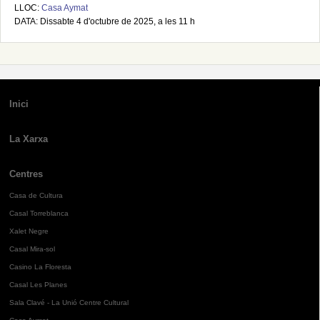
LLOC:
Casa Aymat
DATA: Dissabte 4 d'octubre de 2025, a les 11 h
Inici
La Xarxa
Centres
Casa de Cultura
Casal Torreblanca
Xalet Negre
Casal Mira-sol
Casino La Floresta
Casal Les Planes
Sala Clavé - La Unió Centre Cultural