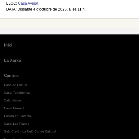
LLOC:
Casa Aymat
DATA: Dissabte 4 d'octubre de 2025, a les 11 h
Inici
La Xarxa
Centres
Casa de Cultura
Casal Torreblanca
Xalet Negre
Casal Mira-sol
Casino La Floresta
Casal Les Planes
Sala Clavé - La Unió Centre Cultural