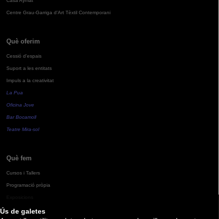
Casa Aymat
Centre Grau-Garriga d'Art Tèxtil Contemporani
Què oferim
Cessió d'espais
Suport a les entitats
Impuls a la creativitat
La Pua
Oficina Jove
Bar Bocamoll
Teatre Mira-sol
Què fem
Cursos i Tallers
Programació pròpia
Exposicions
Ús de galetes