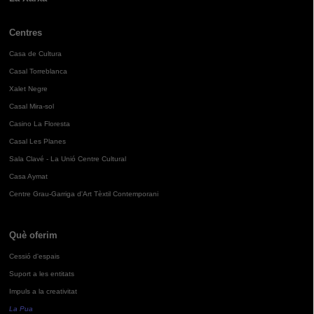
Centres
Casa de Cultura
Casal Torreblanca
Xalet Negre
Casal Mira-sol
Casino La Floresta
Casal Les Planes
Sala Clavé - La Unió Centre Cultural
Casa Aymat
Centre Grau-Garriga d'Art Tèxtil Contemporani
Què oferim
Cessió d'espais
Suport a les entitats
Impuls a la creativitat
La Pua