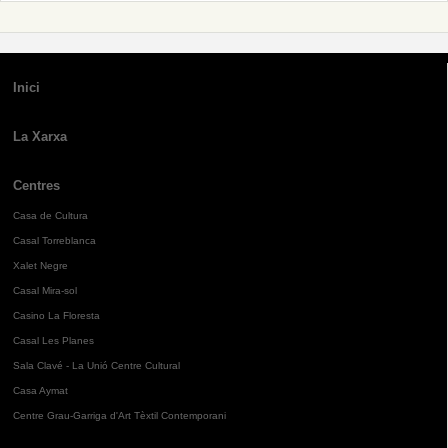
Inici
La Xarxa
Centres
Casa de Cultura
Casal Torreblanca
Xalet Negre
Casal Mira-sol
Casino La Floresta
Casal Les Planes
Sala Clavé - La Unió Centre Cultural
Casa Aymat
Centre Grau-Garriga d'Art Tèxtil Contemporani