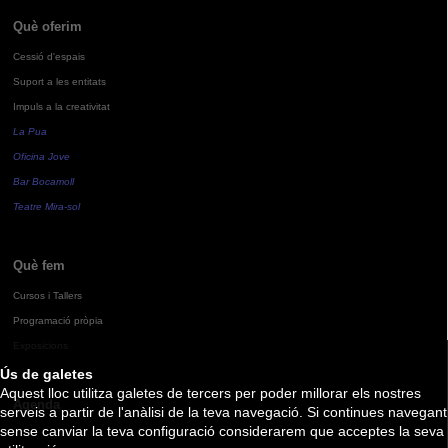
Què oferim
Cessió d'espais
Suport a les entitats
Impuls a la creativitat
La Pua
Oficina Jove
Bar Bocamoll
Teatre Mira-sol
Què fem
Cursos i Tallers
Programació pròpia
Exposicions
Ús de galetes
Aquest lloc utilitza galetes de tercers per poder millorar els nostres
Agenda
serveis a partir de l'anàlisi de la teva navegació. Si continues navegant
sense canviar la teva configuració considerarem que acceptes la seva