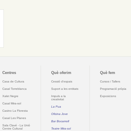
Centres
Què oferim
Què fem
Casa de Cultura
Cessió d'espais
Cursos i Tallers
Casal Torreblanca
Suport a les entitats
Programació pròpia
Xalet Negre
Impuls a la
Exposicions
creativitat
Casal Mira-sol
La Pua
Casino La Floresta
Oficina Jove
Casal Les Planes
Bar Bocamoll
Sala Clavé - La Unió
Centre Cultural
Teatre Mira-sol