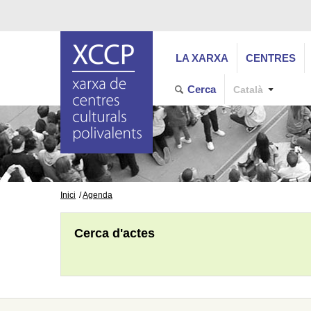
LA XARXA
CENTRES
Cerca
Català
Inici
Agenda
Cerca d'actes