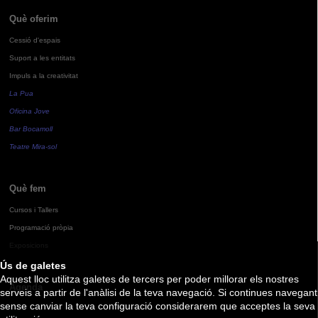
Què oferim
Cessió d'espais
Suport a les entitats
Impuls a la creativitat
La Pua
Oficina Jove
Bar Bocamoll
Teatre Mira-sol
Què fem
Cursos i Tallers
Programació pròpia
Exposicions
Ús de galetes
Aquest lloc utilitza galetes de tercers per poder millorar els nostres
Agenda
serveis a partir de l'anàlisi de la teva navegació. Si continues navegant
sense canviar la teva configuració considerarem que acceptes la seva