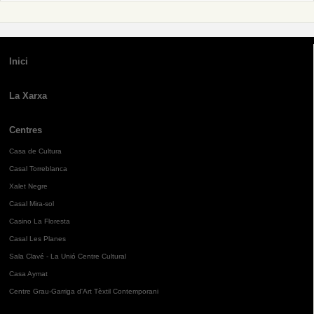
Inici
La Xarxa
Centres
Casa de Cultura
Casal Torreblanca
Xalet Negre
Casal Mira-sol
Casino La Floresta
Casal Les Planes
Sala Clavé - La Unió Centre Cultural
Casa Aymat
Centre Grau-Garriga d'Art Tèxtil Contemporani