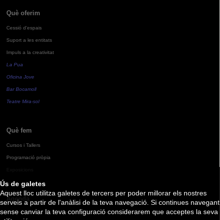
Què oferim
Cessió d'espais
Suport a les entitats
Impuls a la creativitat
La Pua
Oficina Jove
Bar Bocamoll
Teatre Mira-sol
Què fem
Cursos i Tallers
Programació pròpia
Exposicions
Ús de galetes
Aquest lloc utilitza galetes de tercers per poder millorar els nostres
Agenda
serveis a partir de l'anàlisi de la teva navegació. Si continues navegant
sense canviar la teva configuració considerarem que acceptes la seva