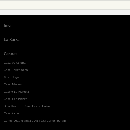
Inici
La Xarxa
Centres
Casa de Cultura
Casal Torreblanca
Xalet Negre
Casal Mira-sol
Casino La Floresta
Casal Les Planes
Sala Clavé - La Unió Centre Cultural
Casa Aymat
Centre Grau-Garriga d'Art Tèxtil Contemporani