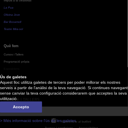
Impuls a la creativitat
La Pua
Oficina Jove
Bar Bocamoll
Teatre Mira-sol
Què fem
Cursos i Tallers
Programació pròpia
Exposicions
Ús de galetes
Aquest lloc utilitza galetes de tercers per poder millorar els nostres
Agenda
serveis a partir de l'anàlisi de la teva navegació. Si continues navegant
sense canviar la teva configuració considerarem que acceptes la seva
utilització.
CURSOS I TALLERS
Accepto
> Més informació sobre l'ús de les galetes
Subscriu-te al butlletí
Termes i condicions
Accessibilitat