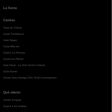
La Xarxa
Centres
Casa de Cultura
Casal Torreblanca
Xalet Negre
Casal Mira-sol
Casino La Floresta
Casal Les Planes
Sala Clavé - La Unió Centre Cultural
Casa Aymat
Centre Grau-Garriga d'Art Tèxtil Contemporani
Què oferim
Cessió d'espais
Suport a les entitats