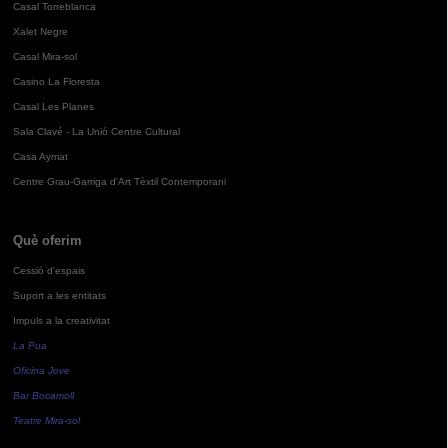
Casal Torreblanca
Xalet Negre
Casal Mira-sol
Casino La Floresta
Casal Les Planes
Sala Clavé - La Unió Centre Cultural
Casa Aymat
Centre Grau-Garriga d'Art Tèxtil Contemporani
Què oferim
Cessió d'espais
Suport a les entitats
Impuls a la creativitat
La Pua
Oficina Jove
Bar Bocamoll
Teatre Mira-sol