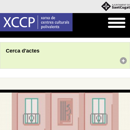
Inici
Agenda
Cerca d'actes