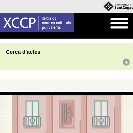
Inici
Agenda
Cerca d'actes