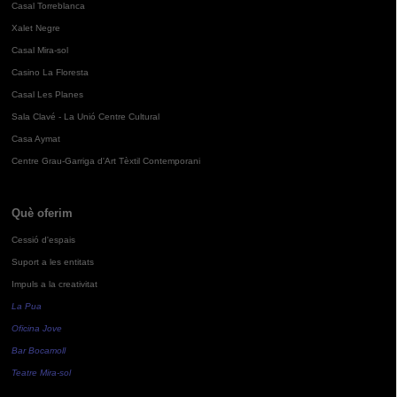
Casal Torreblanca
Xalet Negre
Casal Mira-sol
Casino La Floresta
Casal Les Planes
Sala Clavé - La Unió Centre Cultural
Casa Aymat
Centre Grau-Garriga d'Art Tèxtil Contemporani
Què oferim
Cessió d'espais
Suport a les entitats
Impuls a la creativitat
La Pua
Oficina Jove
Bar Bocamoll
Teatre Mira-sol