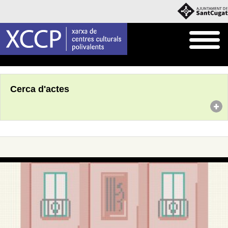
Inici
Agenda
Cerca d'actes