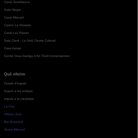
Casal Torreblanca
Xalet Negre
Casal Mira-sol
Casino La Floresta
Casal Les Planes
Sala Clavé - La Unió Centre Cultural
Casa Aymat
Centre Grau-Garriga d'Art Tèxtil Contemporani
Què oferim
Cessió d'espais
Suport a les entitats
Impuls a la creativitat
La Pua
Oficina Jove
Bar Bocamoll
Teatre Mira-sol