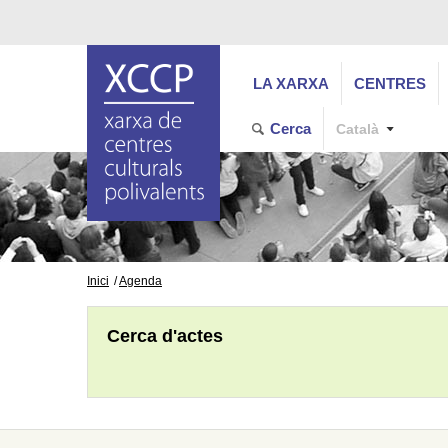
LA XARXA
CENTRES
Cerca
Català
Inici
Agenda
Cerca d'actes