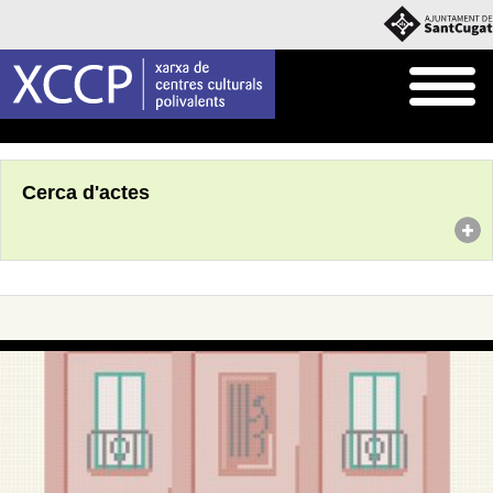
Inici
Agenda
Cerca d'actes