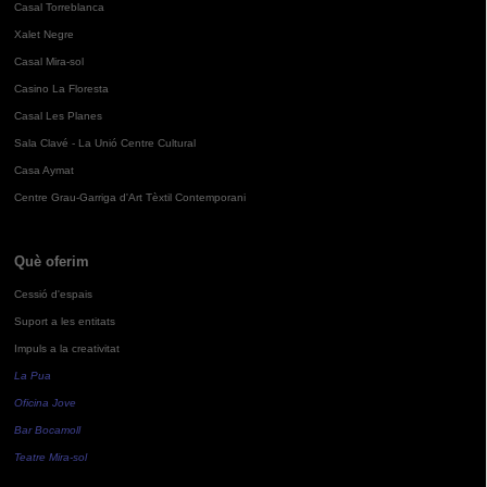
Casal Torreblanca
Xalet Negre
Casal Mira-sol
Casino La Floresta
Casal Les Planes
Sala Clavé - La Unió Centre Cultural
Casa Aymat
Centre Grau-Garriga d'Art Tèxtil Contemporani
Què oferim
Cessió d'espais
Suport a les entitats
Impuls a la creativitat
La Pua
Oficina Jove
Bar Bocamoll
Teatre Mira-sol