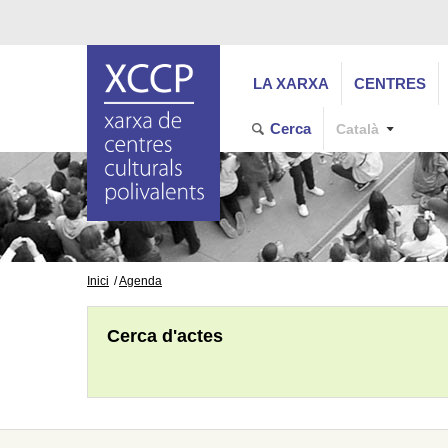
LA XARXA
CENTRES
Cerca
Català
Inici
Agenda
Cerca d'actes