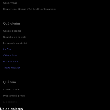
Casa Aymat
Centre Grau-Garriga d'Art Tèxtil Contemporani
Què oferim
Cessió d'espais
Suport a les entitats
Impuls a la creativitat
La Pua
Oficina Jove
Bar Bocamoll
Teatre Mira-sol
Què fem
Cursos i Tallers
Programació pròpia
Exposicions
Ús de galetes