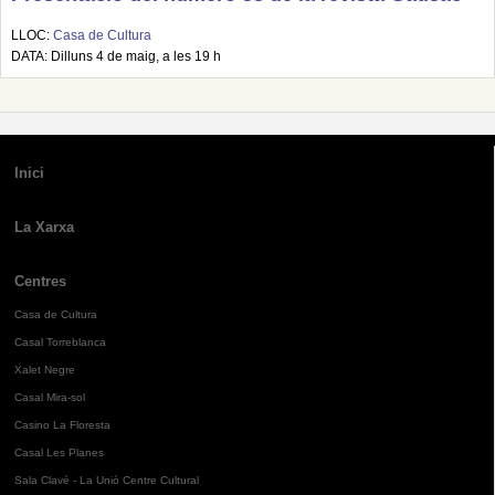
LLOC:
Casa de Cultura
DATA: Dilluns 4 de maig, a les 19 h
Inici
La Xarxa
Centres
Casa de Cultura
Casal Torreblanca
Xalet Negre
Casal Mira-sol
Casino La Floresta
Casal Les Planes
Sala Clavé - La Unió Centre Cultural