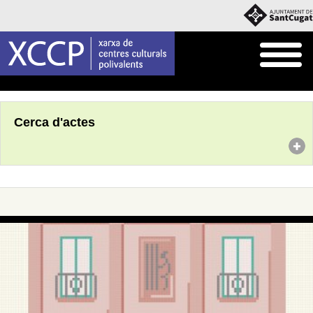
Inici
Agenda
Cerca d'actes