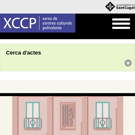
Inici
Agenda
Cerca d'actes