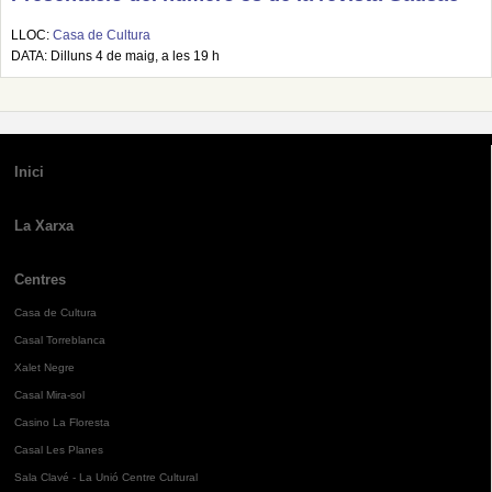
LLOC:
Casa de Cultura
DATA: Dilluns 4 de maig, a les 19 h
Inici
La Xarxa
Centres
Casa de Cultura
Casal Torreblanca
Xalet Negre
Casal Mira-sol
Casino La Floresta
Casal Les Planes
Sala Clavé - La Unió Centre Cultural