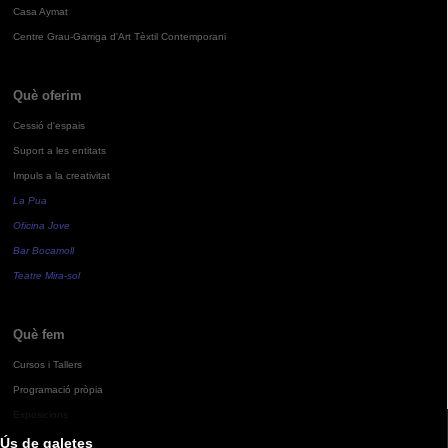
Casa Aymat
Centre Grau-Garriga d'Art Tèxtil Contemporani
Què oferim
Cessió d'espais
Suport a les entitats
Impuls a la creativitat
La Pua
Oficina Jove
Bar Bocamoll
Teatre Mira-sol
Què fem
Cursos i Tallers
Programació pròpia
Exposicions
Ús de galetes