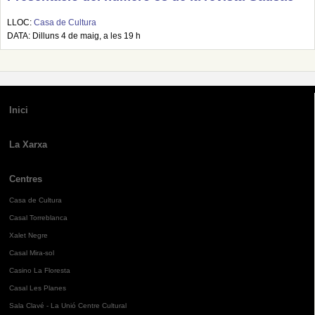
LLOC:
Casa de Cultura
DATA: Dilluns 4 de maig, a les 19 h
Inici
La Xarxa
Centres
Casa de Cultura
Casal Torreblanca
Xalet Negre
Casal Mira-sol
Casino La Floresta
Casal Les Planes
Sala Clavé - La Unió Centre Cultural