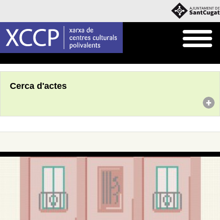
Inici
Agenda
Cerca d'actes