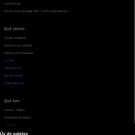
Casa Aymat
Centre Grau-Garriga d'Art Tèxtil Contemporani
Què oferim
Cessió d'espais
Suport a les entitats
Impuls a la creativitat
La Pua
Oficina Jove
Bar Bocamoll
Teatre Mira-sol
Què fem
Cursos i Tallers
Programació pròpia
Exposicions
Ús de galetes