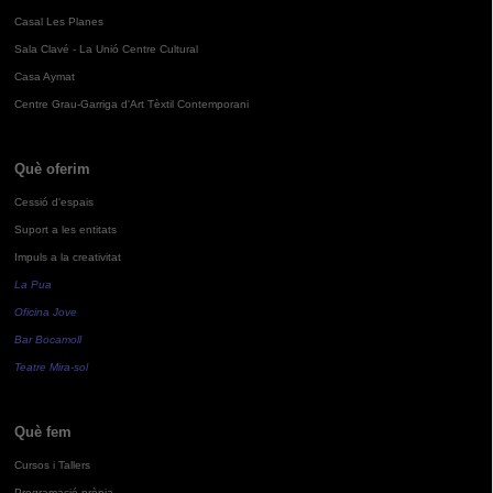
Casal Les Planes
Sala Clavé - La Unió Centre Cultural
Casa Aymat
Centre Grau-Garriga d'Art Tèxtil Contemporani
Què oferim
Cessió d'espais
Suport a les entitats
Impuls a la creativitat
La Pua
Oficina Jove
Bar Bocamoll
Teatre Mira-sol
Què fem
Cursos i Tallers
Programació pròpia