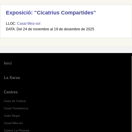
Exposició: "Cicatrius Compartides"
LLOC:
Casal Mira-sol
DATA: Del 24 de novembre al 19 de desembre de 2025
Inici
La Xarxa
Centres
Casa de Cultura
Casal Torreblanca
Xalet Negre
Casal Mira-sol
Casino La Floresta