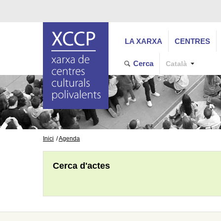
LA XARXA
CENTRES
Cerca
Català
Inici
Agenda
Cerca d'actes