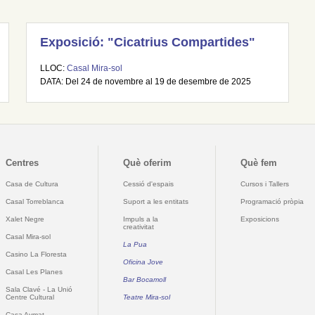
Exposició: "Cicatrius Compartides"
LLOC:
Casal Mira-sol
DATA: Del 24 de novembre al 19 de desembre de 2025
Centres
Què oferim
Què fem
Casa de Cultura
Cessió d'espais
Cursos i Tallers
Casal Torreblanca
Suport a les entitats
Programació pròpia
Xalet Negre
Impuls a la
Exposicions
creativitat
Casal Mira-sol
La Pua
Casino La Floresta
Oficina Jove
Casal Les Planes
Bar Bocamoll
Sala Clavé - La Unió
Centre Cultural
Teatre Mira-sol
Casa Aymat