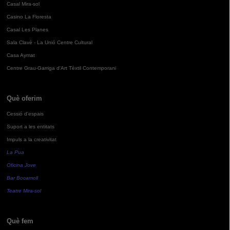
Casal Mira-sol
Casino La Floresta
Casal Les Planes
Sala Clavé - La Unió Centre Cultural
Casa Aymat
Centre Grau-Garriga d'Art Tèxtil Contemporani
Què oferim
Cessió d'espais
Suport a les entitats
Impuls a la creativitat
La Pua
Oficina Jove
Bar Bocamoll
Teatre Mira-sol
Què fem