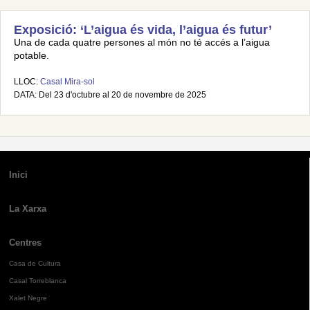
Exposició: ‘L’aigua és vida, l’aigua és futur’
Una de cada quatre persones al món no té accés a l’aigua
potable.
LLOC:
Casal Mira-sol
DATA: Del 23 d'octubre al 20 de novembre de 2025
Inici
La Xarxa
Centres
Casa de Cultura
Casal Torreblanca
Xalet Negre