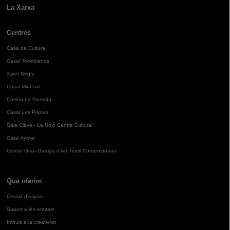
La Xarxa
Centres
Casa de Cultura
Casal Torreblanca
Xalet Negre
Casal Mira-sol
Casino La Floresta
Casal Les Planes
Sala Clavé - La Unió Centre Cultural
Casa Aymat
Centre Grau-Garriga d'Art Tèxtil Contemporani
Què oferim
Cessió d'espais
Suport a les entitats
Impuls a la creativitat