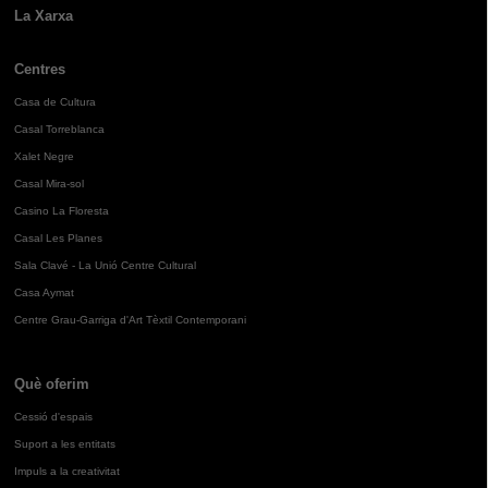
La Xarxa
Centres
Casa de Cultura
Casal Torreblanca
Xalet Negre
Casal Mira-sol
Casino La Floresta
Casal Les Planes
Sala Clavé - La Unió Centre Cultural
Casa Aymat
Centre Grau-Garriga d'Art Tèxtil Contemporani
Què oferim
Cessió d'espais
Suport a les entitats
Impuls a la creativitat