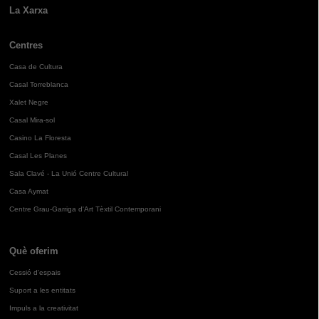
La Xarxa
Centres
Casa de Cultura
Casal Torreblanca
Xalet Negre
Casal Mira-sol
Casino La Floresta
Casal Les Planes
Sala Clavé - La Unió Centre Cultural
Casa Aymat
Centre Grau-Garriga d'Art Tèxtil Contemporani
Què oferim
Cessió d'espais
Suport a les entitats
Impuls a la creativitat