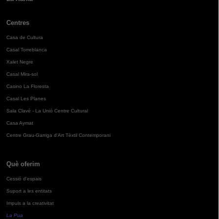
Centres
Casa de Cultura
Casal Torreblanca
Xalet Negre
Casal Mira-sol
Casino La Floresta
Casal Les Planes
Sala Clavé - La Unió Centre Cultural
Casa Aymat
Centre Grau-Garriga d'Art Tèxtil Contemporani
Què oferim
Cessió d'espais
Suport a les entitats
Impuls a la creativitat
La Pua