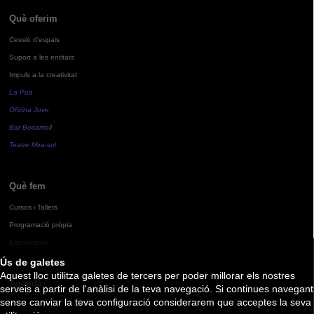
Què oferim
Cessió d'espais
Suport a les entitats
Impuls a la creativitat
La Pua
Oficina Jove
Bar Bocamoll
Teatre Mira-sol
Què fem
Cursos i Tallers
Programació pròpia
Exposicions
Ús de galetes
Aquest lloc utilitza galetes de tercers per poder millorar els nostres
Agenda
serveis a partir de l'anàlisi de la teva navegació. Si continues navegant
sense canviar la teva configuració considerarem que acceptes la seva