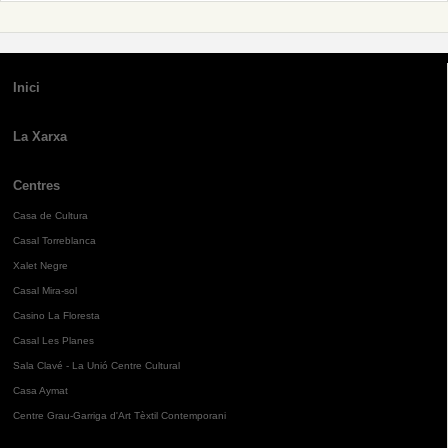
Inici
La Xarxa
Centres
Casa de Cultura
Casal Torreblanca
Xalet Negre
Casal Mira-sol
Casino La Floresta
Casal Les Planes
Sala Clavé - La Unió Centre Cultural
Casa Aymat
Centre Grau-Garriga d'Art Tèxtil Contemporani