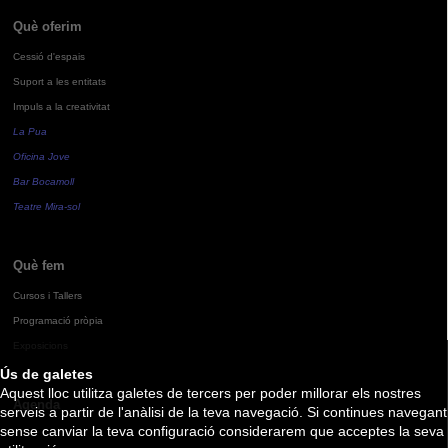
Què oferim
Cessió d'espais
Suport a les entitats
Impuls a la creativitat
La Pua
Oficina Jove
Bar Bocamoll
Teatre Mira-sol
Què fem
Cursos i Tallers
Programació pròpia
Exposicions
Ús de galetes
Aquest lloc utilitza galetes de tercers per poder millorar els nostres
Agenda
serveis a partir de l'anàlisi de la teva navegació. Si continues navegant
sense canviar la teva configuració considerarem que acceptes la seva