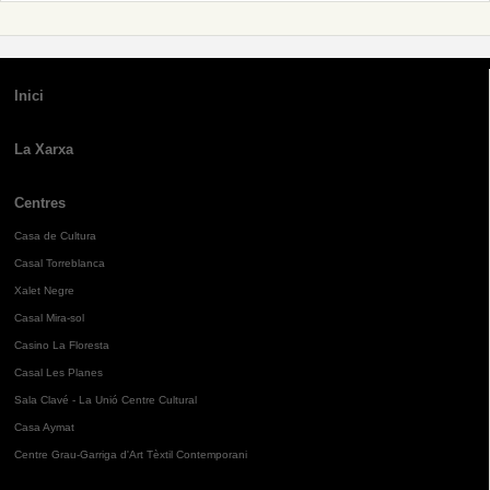
Inici
La Xarxa
Centres
Casa de Cultura
Casal Torreblanca
Xalet Negre
Casal Mira-sol
Casino La Floresta
Casal Les Planes
Sala Clavé - La Unió Centre Cultural
Casa Aymat
Centre Grau-Garriga d'Art Tèxtil Contemporani