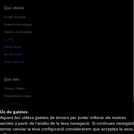
Què oferim
Cessió d'espais
Suport a les entitats
Impuls a la creativitat
La Pua
Oficina Jove
Bar Bocamoll
Teatre Mira-sol
Què fem
Cursos i Tallers
Programació pròpia
Exposicions
Ús de galetes
Aquest lloc utilitza galetes de tercers per poder millorar els nostres
Agenda
serveis a partir de l'anàlisi de la teva navegació. Si continues navegant
sense canviar la teva configuració considerarem que acceptes la seva