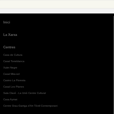
Inici
La Xarxa
Centres
Casa de Cultura
Casal Torreblanca
Xalet Negre
Casal Mira-sol
Casino La Floresta
Casal Les Planes
Sala Clavé - La Unió Centre Cultural
Casa Aymat
Centre Grau-Garriga d'Art Tèxtil Contemporani