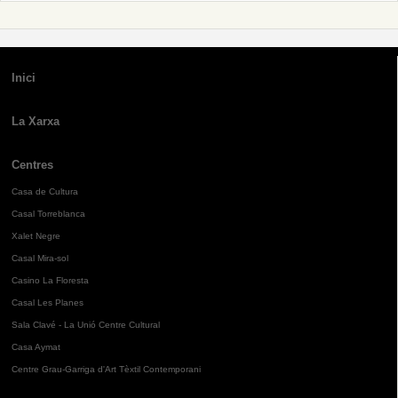
Inici
La Xarxa
Centres
Casa de Cultura
Casal Torreblanca
Xalet Negre
Casal Mira-sol
Casino La Floresta
Casal Les Planes
Sala Clavé - La Unió Centre Cultural
Casa Aymat
Centre Grau-Garriga d'Art Tèxtil Contemporani