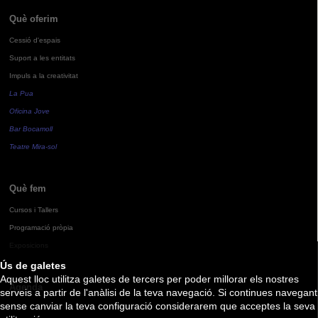
Què oferim
Cessió d'espais
Suport a les entitats
Impuls a la creativitat
La Pua
Oficina Jove
Bar Bocamoll
Teatre Mira-sol
Què fem
Cursos i Tallers
Programació pròpia
Exposicions
Ús de galetes
Aquest lloc utilitza galetes de tercers per poder millorar els nostres
Agenda
serveis a partir de l'anàlisi de la teva navegació. Si continues navegant
sense canviar la teva configuració considerarem que acceptes la seva