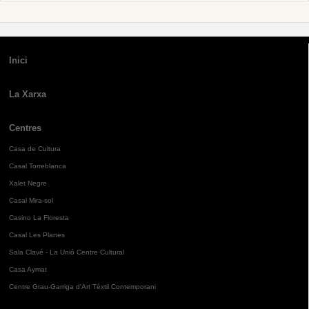
Inici
La Xarxa
Centres
Casa de Cultura
Casal Torreblanca
Xalet Negre
Casal Mira-sol
Casino La Floresta
Casal Les Planes
Sala Clavé - La Unió Centre Cultural
Casa Aymat
Centre Grau-Garriga d'Art Tèxtil Contemporani