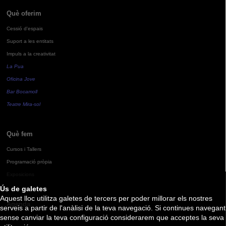
Què oferim
Cessió d'espais
Suport a les entitats
Impuls a la creativitat
La Pua
Oficina Jove
Bar Bocamoll
Teatre Mira-sol
Què fem
Cursos i Tallers
Programació pròpia
Exposicions
Ús de galetes
Aquest lloc utilitza galetes de tercers per poder millorar els nostres
Agenda
serveis a partir de l'anàlisi de la teva navegació. Si continues navegant
sense canviar la teva configuració considerarem que acceptes la seva