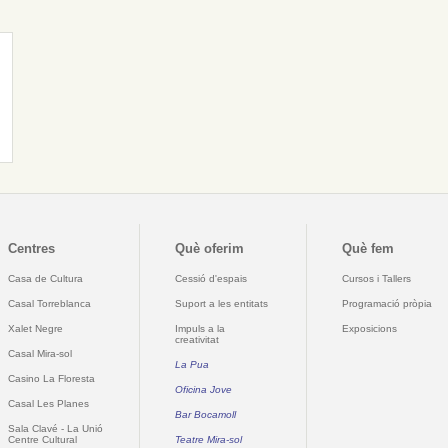
Centres
Què oferim
Què fem
Casa de Cultura
Cessió d'espais
Cursos i Tallers
Casal Torreblanca
Suport a les entitats
Programació pròpia
Xalet Negre
Impuls a la
Exposicions
creativitat
Casal Mira-sol
La Pua
Casino La Floresta
Oficina Jove
Casal Les Planes
Bar Bocamoll
Sala Clavé - La Unió
Centre Cultural
Teatre Mira-sol