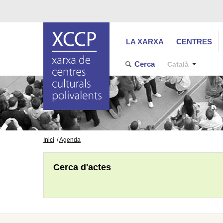
LA XARXA
CENTRES
Cerca
Català
Inici
Agenda
Cerca d'actes