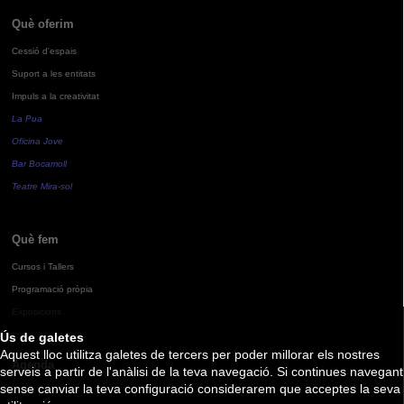
Què oferim
Cessió d'espais
Suport a les entitats
Impuls a la creativitat
La Pua
Oficina Jove
Bar Bocamoll
Teatre Mira-sol
Què fem
Cursos i Tallers
Programació pròpia
Exposicions
Ús de galetes
Aquest lloc utilitza galetes de tercers per poder millorar els nostres
Agenda
serveis a partir de l'anàlisi de la teva navegació. Si continues navegant
sense canviar la teva configuració considerarem que acceptes la seva