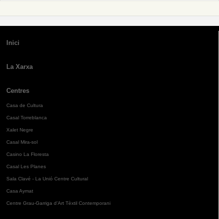
Inici
La Xarxa
Centres
Casa de Cultura
Casal Torreblanca
Xalet Negre
Casal Mira-sol
Casino La Floresta
Casal Les Planes
Sala Clavé - La Unió Centre Cultural
Casa Aymat
Centre Grau-Garriga d'Art Tèxtil Contemporani