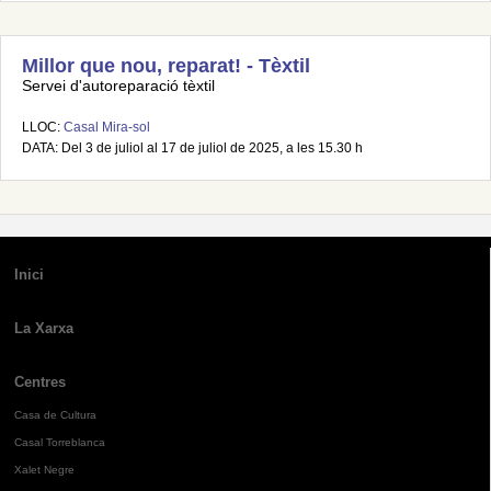
Millor que nou, reparat! - Tèxtil
Servei d'autoreparació tèxtil
LLOC:
Casal Mira-sol
DATA: Del 3 de juliol al 17 de juliol de 2025, a les 15.30 h
Inici
La Xarxa
Centres
Casa de Cultura
Casal Torreblanca
Xalet Negre