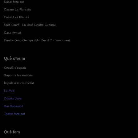
Casal Mira-sol
Casino La Floresta
Casal Les Planes
Sala Clavé - La Unió Centre Cultural
Casa Aymat
Centre Grau-Garriga d'Art Tèxtil Contemporani
Què oferim
Cessió d'espais
Suport a les entitats
Impuls a la creativitat
La Pua
Oficina Jove
Bar Bocamoll
Teatre Mira-sol
Què fem