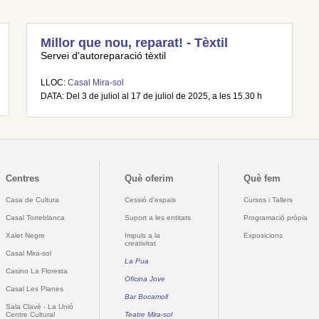
Millor que nou, reparat! - Tèxtil
Servei d'autoreparació tèxtil
LLOC:
Casal Mira-sol
DATA: Del 3 de juliol al 17 de juliol de 2025, a les 15.30 h
Centres
Què oferim
Què fem
Casa de Cultura
Cessió d'espais
Cursos i Tallers
Casal Torreblanca
Suport a les entitats
Programació pròpia
Xalet Negre
Impuls a la
Exposicions
creativitat
Casal Mira-sol
La Pua
Casino La Floresta
Oficina Jove
Casal Les Planes
Bar Bocamoll
Sala Clavé - La Unió
Centre Cultural
Teatre Mira-sol