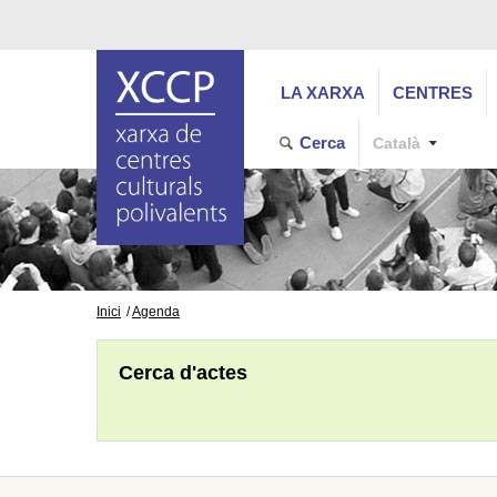
LA XARXA
CENTRES
Cerca
Català
Inici
Agenda
Cerca d'actes