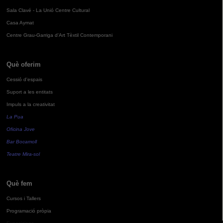
Sala Clavé - La Unió Centre Cultural
Casa Aymat
Centre Grau-Garriga d'Art Tèxtil Contemporani
Què oferim
Cessió d'espais
Suport a les entitats
Impuls a la creativitat
La Pua
Oficina Jove
Bar Bocamoll
Teatre Mira-sol
Què fem
Cursos i Tallers
Programació pròpia