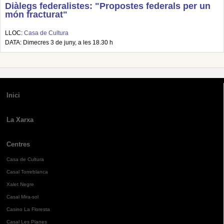
Diàlegs federalistes: "Propostes federals per un
món fracturat"
LLOC:
Casa de Cultura
DATA: Dimecres 3 de juny, a les 18.30 h
Inici
La Xarxa
Centres
Casa de Cultura
Casal Torreblanca
Xalet Negre
Casal Mira-sol
Casino La Floresta
Casal Les Planes