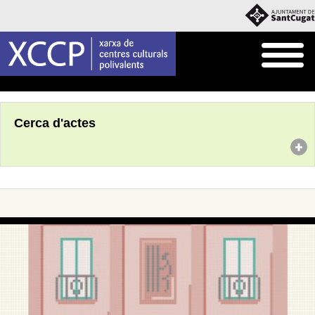
Inici
Agenda
Cerca d'actes