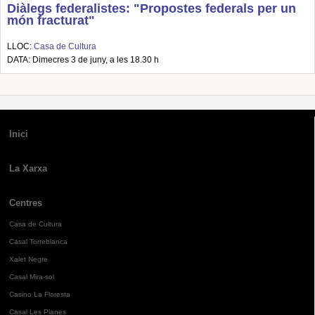
Diàlegs federalistes: "Propostes federals per un
món fracturat"
LLOC:
Casa de Cultura
DATA: Dimecres 3 de juny, a les 18.30 h
Inici
La Xarxa
Centres
Casa de Cultura
Casal Torreblanca
Xalet Negre
Casal Mira-sol
Casino La Floresta
Casal Les Planes