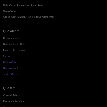
Sala Clavé - La Unió Centre Cultural
Casa Aymat
Centre Grau-Garriga d'Art Tèxtil Contemporani
Què oferim
Cessió d'espais
Suport a les entitats
Impuls a la creativitat
La Pua
Oficina Jove
Bar Bocamoll
Teatre Mira-sol
Què fem
Cursos i Tallers
Programació pròpia