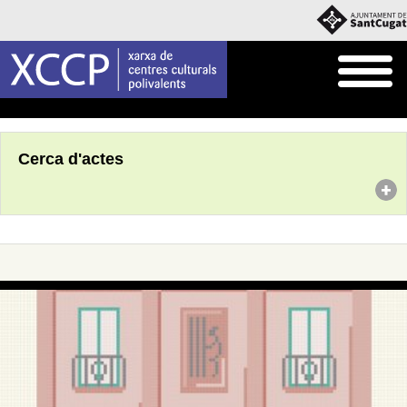
Inici
Agenda
Cerca d'actes