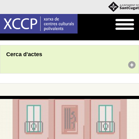
Inici
Agenda
Cerca d'actes