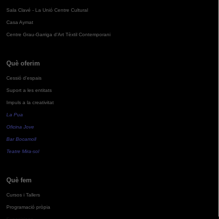
Sala Clavé - La Unió Centre Cultural
Casa Aymat
Centre Grau-Garriga d'Art Tèxtil Contemporani
Què oferim
Cessió d'espais
Suport a les entitats
Impuls a la creativitat
La Pua
Oficina Jove
Bar Bocamoll
Teatre Mira-sol
Què fem
Cursos i Tallers
Programació pròpia