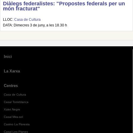
Diàlegs federalistes: "Propostes federals per un
món fracturat"
LLOC:
Casa de Cultura
DATA: Dimecres 3 de juny, a les 18.30 h
Inici
La Xarxa
Centres
Casa de Cultura
Casal Torreblanca
Xalet Negre
Casal Mira-sol
Casino La Floresta
Casal Les Planes