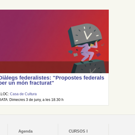
Diàlegs federalistes: "Propostes federals
per un món fracturat"
LLOC:
Casa de Cultura
DATA: Dimecres 3 de juny, a les 18.30 h
Agenda
CURSOS I