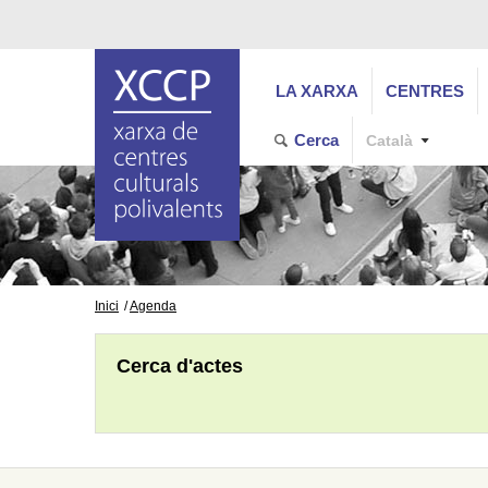
LA XARXA
CENTRES
Cerca
Català
Inici
Agenda
Cerca d'actes